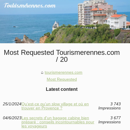
Most Requested Tourismerennes.com
/ 20
tourismerennes.com
Most Requested
Latest content
25/1/2024
Qu’est-ce qu’un slow village et où en
3 743
trouver en Provence ?
Impressions
04/6/2023
Les secrets d'un bagage cabine bien
3 677
préparé : conseils incontournables pour
Impressions
les voyageurs