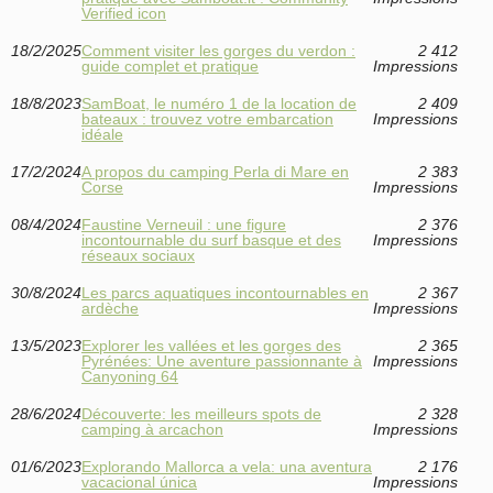
Verified icon
18/2/2025
Comment visiter les gorges du verdon :
2 412
guide complet et pratique
Impressions
18/8/2023
SamBoat, le numéro 1 de la location de
2 409
bateaux : trouvez votre embarcation
Impressions
idéale
17/2/2024
A propos du camping Perla di Mare en
2 383
Corse
Impressions
08/4/2024
Faustine Verneuil : une figure
2 376
incontournable du surf basque et des
Impressions
réseaux sociaux
30/8/2024
Les parcs aquatiques incontournables en
2 367
ardèche
Impressions
13/5/2023
Explorer les vallées et les gorges des
2 365
Pyrénées: Une aventure passionnante à
Impressions
Canyoning 64
28/6/2024
Découverte: les meilleurs spots de
2 328
camping à arcachon
Impressions
01/6/2023
Explorando Mallorca a vela: una aventura
2 176
vacacional única
Impressions