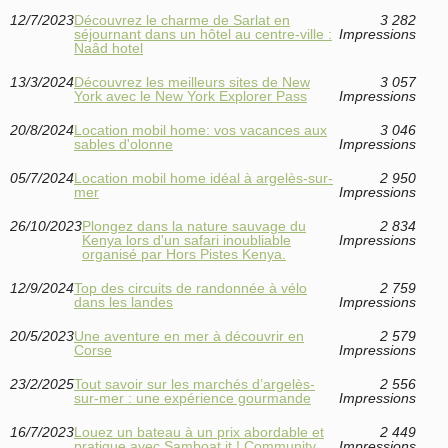
12/7/2023
Découvrez le charme de Sarlat en
3 282
séjournant dans un hôtel au centre-ville :
Impressions
Naâd hotel
13/3/2024
Découvrez les meilleurs sites de New
3 057
York avec le New York Explorer Pass
Impressions
20/8/2024
Location mobil home: vos vacances aux
3 046
sables d'olonne
Impressions
05/7/2024
Location mobil home idéal à argelès-sur-
2 950
mer
Impressions
26/10/2023
Plongez dans la nature sauvage du
2 834
Kenya lors d'un safari inoubliable
Impressions
organisé par Hors Pistes Kenya.
12/9/2024
Top des circuits de randonnée à vélo
2 759
dans les landes
Impressions
20/5/2023
Une aventure en mer à découvrir en
2 579
Corse
Impressions
23/2/2025
Tout savoir sur les marchés d’argelès-
2 556
sur-mer : une expérience gourmande
Impressions
16/7/2023
Louez un bateau à un prix abordable et
2 449
pratique avec Samboat.it ! Community
Impressions