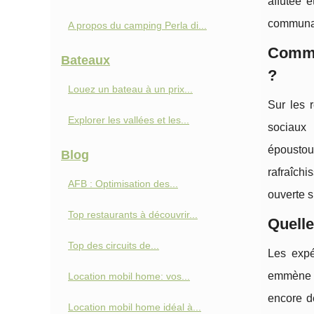
affûtée 
communau
A propos du camping Perla di...
Commen
Bateaux
?
Louez un bateau à un prix...
Sur les 
Explorer les vallées et les...
sociaux 
époustou
Blog
rafraîchi
AFB : Optimisation des...
ouverte s
Top restaurants à découvrir...
Quelle
Top des circuits de...
Les expé
emmène s
Location mobil home: vos...
encore d
Location mobil home idéal à...