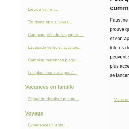
commu
Lieux à voir en...
Faustine 
Tourisme anjou : vivez...
prouve qu
Camping près de l'espagne :...
et son ap
Escapade verdon : activités...
futures d
peuvent s
Camping marennes plage :...
plus acce
Les plus beaux villages à...
se lancer
Vacances en famille
Séjour de dernière minute...
Vivez u
Voyage
Expériences clients :...