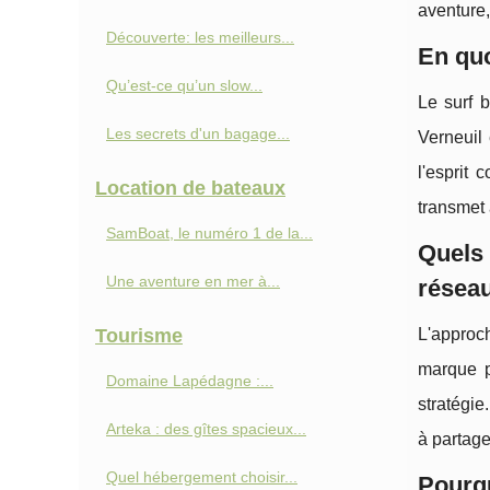
aventure,
Découverte: les meilleurs...
En quo
Qu’est-ce qu’un slow...
Le surf b
Les secrets d'un bagage...
Verneuil 
l'esprit
Location de bateaux
transmet 
SamBoat, le numéro 1 de la...
Quels
Une aventure en mer à...
réseau
Tourisme
L'approc
marque p
Domaine Lapédagne :...
stratégie
Arteka : des gîtes spacieux...
à partage
Quel hébergement choisir...
Pourq