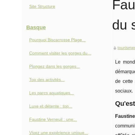
Fau
Site Structure
du 
Basque
Pourquoi Biscarrosse Plage...
tourisme
Comment visiter les gorges du...
Le monde
Plongez dans les gorges...
démarque
Top des activités...
de cette
sociaux.
Les parcs aquatiques...
Qu'est
Luxe et détente : top...
Faustine
Faustine Verneuil : une...
communica
Vivez une expérience unique...