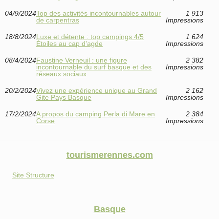
04/9/2024
Top des activités incontournables autour
1 913
de carpentras
Impressions
18/8/2024
Luxe et détente : top campings 4/5
1 624
Étoiles au cap d'agde
Impressions
08/4/2024
Faustine Verneuil : une figure
2 382
incontournable du surf basque et des
Impressions
réseaux sociaux
20/2/2024
Vivez une expérience unique au Grand
2 162
Gite Pays Basque
Impressions
17/2/2024
A propos du camping Perla di Mare en
2 384
Corse
Impressions
tourismerennes.com
Site Structure
Basque