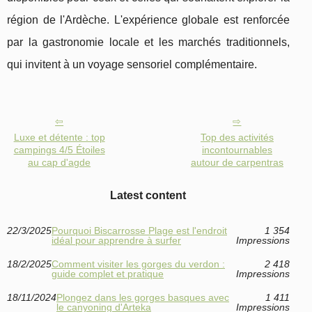
région de l'Ardèche. L'expérience globale est renforcée
par la gastronomie locale et les marchés traditionnels,
qui invitent à un voyage sensoriel complémentaire.
Luxe et détente : top
Top des activités
campings 4/5 Étoiles
incontournables
au cap d'agde
autour de carpentras
Latest content
22/3/2025
Pourquoi Biscarrosse Plage est l'endroit
1 354
idéal pour apprendre à surfer
Impressions
18/2/2025
Comment visiter les gorges du verdon :
2 418
guide complet et pratique
Impressions
18/11/2024
Plongez dans les gorges basques avec
1 411
le canyoning d'Arteka
Impressions