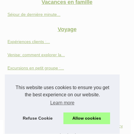
Vacances en famille
Séjour de dernière minute...
Voyage
Expériences clients :...
Venise: comment explorer la...
Excursions en petit groupe :...
Votre guide ultime pour des...
This website uses cookies to ensure you get
Plongez dans la nature...
the best experience on our website.
Learn more
Explorando Mallorca a vela:...
Refuse Cookie
Allow cookies
© 2026
Tourismerennes.com
/
Most Requested
/
Cookies Policy
de
|
en
|
es
|
nl