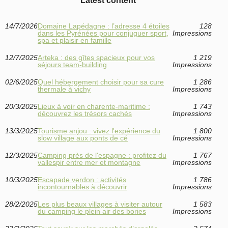
Latest content
14/7/2026
Domaine Lapédagne : l’adresse 4 étoiles
128
dans les Pyrénées pour conjuguer sport,
Impressions
spa et plaisir en famille
12/7/2025
Arteka : des gîtes spacieux pour vos
1 219
séjours team-building
Impressions
02/6/2025
Quel hébergement choisir pour sa cure
1 286
thermale à vichy
Impressions
20/3/2025
Lieux à voir en charente-maritime :
1 743
découvrez les trésors cachés
Impressions
13/3/2025
Tourisme anjou : vivez l'expérience du
1 800
slow village aux ponts de cé
Impressions
12/3/2025
Camping près de l'espagne : profitez du
1 767
vallespir entre mer et montagne
Impressions
10/3/2025
Escapade verdon : activités
1 786
incontournables à découvrir
Impressions
28/2/2025
Les plus beaux villages à visiter autour
1 583
du camping le plein air des bories
Impressions