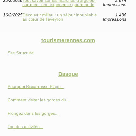
23/2/2025
Tout savoir sur les marchés d’argelès-
2 574
sur-mer : une expérience gourmande
Impressions
16/2/2025
Découvrir millau : un séjour inoubliable
1 436
au cœur de l'aveyron
Impressions
tourismerennes.com
Site Structure
Basque
Pourquoi Biscarrosse Plage...
Comment visiter les gorges du...
Plongez dans les gorges...
Top des activités...